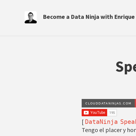
Become a Data Ninja with Enrique
Sp
[
DataNinja
Spea
Tengo el placer y ho