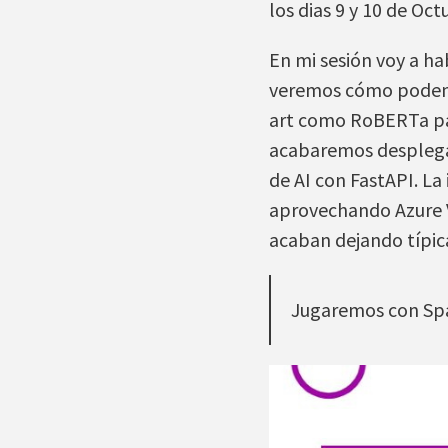
los dias 9 y 10 de Oct
En mi sesión voy a h
veremos cómo podemos
art como RoBERTa pa
acabaremos desplega
de AI con FastAPI. La
aprovechando Azure V
acaban dejando típi
Jugaremos con Spac